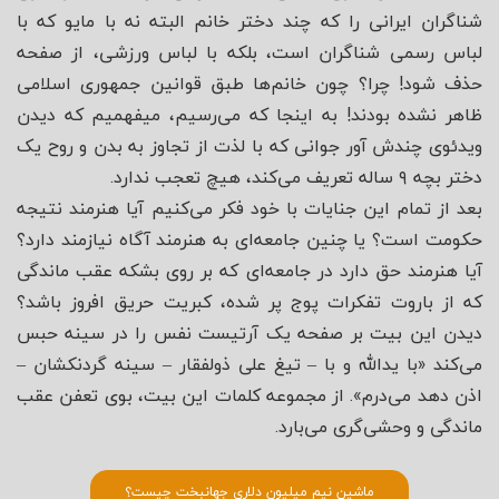
شناگران ایرانی را که چند دختر خانم البته نه با مایو که با
لباس رسمی شناگران است، بلکه با لباس ورزشی، از صفحه
حذف شود! چرا؟ چون خانم‌ها طبق قوانین جمهوری اسلامی
ظاهر نشده بودند! به اینجا که می‌رسیم، میفهمیم که دیدن
ویدئوی چندش آور جوانی که با لذت از تجاوز به بدن و روح یک
دختر بچه ۹ ساله تعریف می‌کند، هیچ تعجب ندارد.
بعد از تمام این جنایات با خود فکر می‌کنیم آیا هنرمند نتیجه
حکومت است؟ یا چنین جامعه‌ای به هنرمند آگاه نیازمند دارد؟
آیا هنرمند حق دارد در جامعه‌ای که بر روی بشکه عقب ماندگی
که از باروت تفکرات پوج پر شده، کبریت حریق افروز باشد؟
دیدن این بیت بر صفحه یک آرتیست نفس را در سینه حبس
می‌کند «با یدالله و با – تیغ علی ذولفقار – سینه گردنکشان –
اذن دهد می‌درم». از مجموعه کلمات این بیت، بوی تعفن عقب
ماندگی و وحشی‌گری می‌بارد.
ماشین نیم میلیون دلاری جهانبخت چیست؟