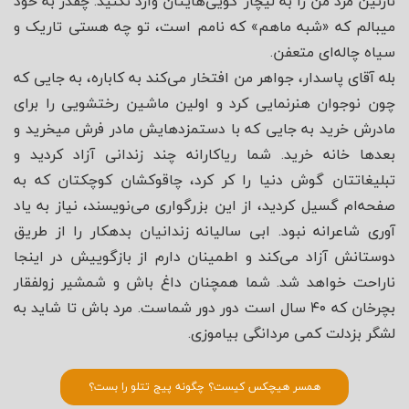
نازنین مرد من را به لیچار گویی‌هایتان وارد نکنید. چقدر به خود
میبالم که «شبه ماهم» که نامم است، تو چه هستی تاریک و
سیاه چاله‌ای متعفن.
بله آقای پاسدار، جواهر من افتخار می‌کند به کاباره، به جایی که
چون نوجوان هنرنمایی کرد و اولین ماشین رختشویی را برای
مادرش خرید به جایی که با دستمزدهایش مادر فرش میخرید و
بعدها خانه خرید. شما ریاکارانه چند زندانی آزاد کردید و
تبلیغاتتان گوش دنیا را کر کرد، چاقوکشان کوچکتان که به
صفحه‌ام گسیل کردید، از این بزرگواری می‌نویسند، نیاز به یاد
آوری شاعرانه نبود. ابی سالیانه زندانیان بدهکار را از طریق
دوستانش آزاد می‌کند و اطمینان دارم از بازگوییش در اینجا
ناراحت خواهد شد. شما همچنان داغ باش و شمشیر زولفقار
بچرخان که ۴۰ سال است دور دور شماست. مرد باش تا شاید به
لشگر بزدلت کمی مردانگی بیاموزی.
همسر هیچکس کیست؟ چگونه پیج تتلو را بست؟