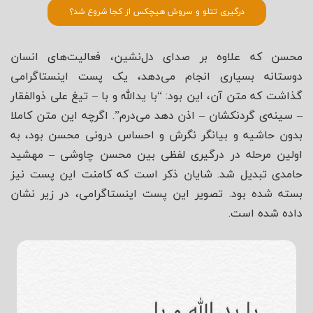
درگیری تتلو و سروش هیچکس از کجا شروع شد؟
محسن که علاوه بر صدای دل‌نشین، فعالیت‌های انسان
دوستانه بسیاری انجام می‌دهد، یک پست اینستاگرامی
گذاشت که متن آن، این بود: “با یدالله و با – تیغ علی ذوالفقار
– سینه‌ی گردنکشان – اذن دهد می‌درم”. اگرچه این متن کاملا
بدون حاشیه و بیانگر نگرش و احساس درونی محسن بود، به
اولین مرحله در درگیری لفظی بین محسن چاوشی – مهشید
حامدی تبدیل شد. شایان ذکر است که کامنت این پست نیز
بسته شده بود. تصویر این پست اینستاگرامی، در زیر نشان
داده شده است.