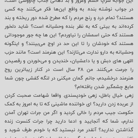
این جوابه سراپا خشم وغرور و بد دهانی جناب چاووشی است،
در جواب نوشته بنده. به واقع این‌ها فکر می‌کنند چه کسی
هستند؟ تمام درد و رنج مردم را که مطرح شده دور ریخته و بند
کرده‌اند به بیتی که به نظر بنده وحشیانه است؟ شاید دلخور
هستند که حتی اسمشان را نیاوردم؟ این ها چه جور موجوداتی
هستند که خودشان را تا این حد در اوج می‌بینند؟ و اینگونه
وحشیانه به دارو ندارت می‌تازند؟ این هنرمند است؟ مانند حزب
اللهی های دبش و یا داعشیان، خندیدن و می‌خوردن و رقصیدن
را جرمت می‌کنند. من ۲۸ سال است در کنار زیباترین روح
هنرمند درخشیدم، جانم گمان میکنی در لنگه کفشی چون شما
مایع چشمگیر شدن یافته‌ام؟
زهی خیال باطل، زهی خودپسندی. واقعا شهامت صحبت کردن
از عربده زدن دارید؟ ای خواننده ماشینی که تا به امروز به کمک
حکومت جیب مردم را خالی کردید و اگر من جرات تهران آمدن
ندارم، شما که آنجایید و ادعا دارید چرا جرات کنسرت زنده
گذاشتن ندارید؟ آنقدر مرد نیستید که با خودم طرف شوید و