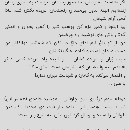
اگر طلاست نعلینتان، ما هنوز رختمان عزاست به سبزی و نان
زنده‌ایم البته بدون بی‌خندانِ رفسنجان. عربده نکش شبه ماه!
کمی آرام بتیغان
بیا اینجا و کمی مزه کن پوستِ شیر را کمی بخوان و ‌اندکی
گوش باش جای نوشیدن و چرخیدن.
من از تو داغ‌ ترم ادای داغ در نکن که شمشیرِ ذوالفقارِ من
مست میدان است و آماده به گردنکشان
جیب بُران و عربده کشان … و البته یاد عربده کشی دیگر
افتادم متعارف همان که پشیمان است “مثل سگ”
و افتخار می‌کند به کاباره و شهامتِ تهران ندارد!
یا علی…
مرحله سوم درگیری بین چاوشی – مهشید حامدی (همسر ابی)
نیز با پست همسر ابی ادامه دار شد، وی مجددا یک متن
طولانی را آماده و ارسال کرد. این متن، به شرح زیر است: