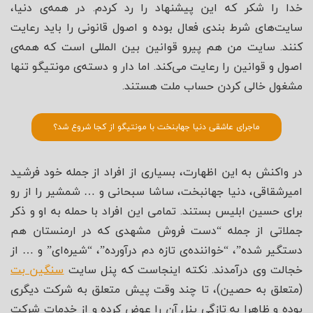
خدا را شکر که این پیشنهاد را رد کردم. در همه‌ی دنیا،
سایت‌های شرط بندی فعال بوده و اصول قانونی را باید رعایت
کنند. سایت من هم پیرو قوانین بین المللی است که همه‌ی
اصول و قوانین را رعایت می‌کند. اما دار و دسته‌ی مونتیگو تنها
مشغول خالی کردن حساب ملت هستند.
ماجرای عاشقی دنیا جهابنخت با مونتیگو از کجا شروع شد؟
در واکنش به این اظهارت، بسیاری از افراد از جمله خود فرشید
امیرشقاقی، دنیا جهانبخت، ساشا سبحانی و … شمشیر را از رو
برای حسین ابلیس بستند. تمامی این افراد با حمله به او و ذکر
جملاتی از جمله “دست فروش مشهدی که در ارمنستان هم
دستگیر شده”، “خواننده‌ی تازه دم درآورده”، “شیره‌ای” و … از
خجالت وی درآمدند. نکته اینجاست که پنل سایت
سنگین بت
(متعلق به حصین)، تا چند وقت پیش متعلق به شرکت دیگری
بوده و ظاهرا به تازگی پنل آن را عوض کرده و از خدمات شرکت