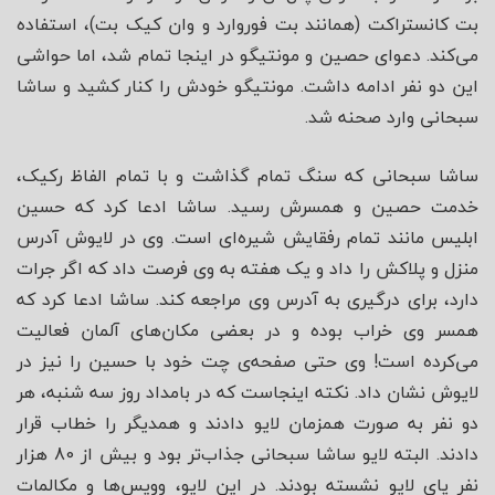
بت کانستراکت (همانند بت فوروارد و وان کیک بت)، استفاده
می‌کند. دعوای حصین و مونتیگو در اینجا تمام شد، اما حواشی
این دو نفر ادامه داشت. مونتیگو خودش را کنار کشید و ساشا
سبحانی وارد صحنه شد.
ساشا سبحانی که سنگ تمام گذاشت و با تمام الفاظ رکیک،
خدمت حصین و همسرش رسید. ساشا ادعا کرد که حسین
ابلیس مانند تمام رفقایش شیره‌ای است. وی در لایوش آدرس
منزل و پلاکش را داد و یک هفته به وی فرصت داد که اگر جرات
دارد، برای درگیری به آدرس وی مراجعه کند. ساشا ادعا کرد که
همسر وی خراب بوده و در بعضی مکان‌های آلمان فعالیت
می‌کرده است! وی حتی صفحه‌ی چت خود با حسین را نیز در
لایوش نشان داد. نکته اینجاست که در بامداد روز سه شنبه، هر
دو نفر به صورت همزمان لایو دادند و همدیگر را خطاب قرار
دادند. البته لایو ساشا سبحانی جذاب‌تر بود و بیش از 80 هزار
نفر پای لایو نشسته بودند. در این لایو، وویس‌ها و مکالمات