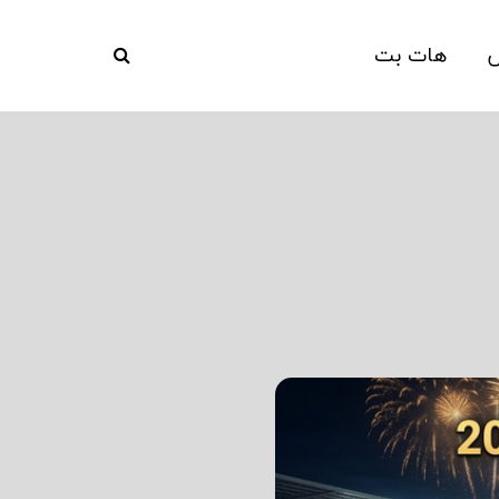
ش
هات بت