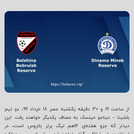
شاه
از ساعت 19 و 30 دقیقه یکشنبه عصر 18 خرداد 99، دو تیم
بلشینا – دینامو مینسک به مصاف یکدیگر خواهند رفت. این
دیدار که جزو هفته‌ی 12هم لیگ برتر بلاروس است، در