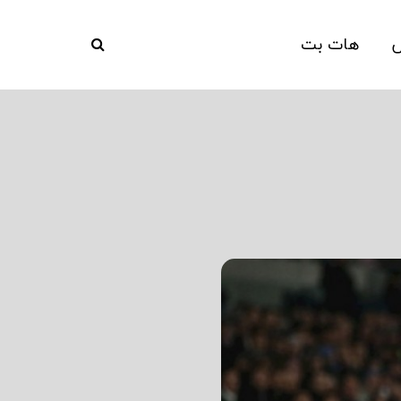
ش
هات بت