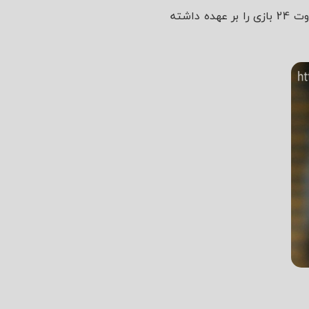
پاول تیرنی داور مسابقه‌ی امشب بوده است. وی در این فصل از مسابقات انگلستان، وظیفه‌ی قضاوت 24 بازی را بر عهده داشته