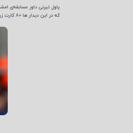
که در این دیدار ها 80 کارت زرد و 3 کارت قرمز نیز از جیب خود بیرون آورده است.