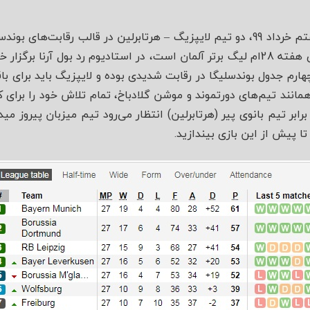
از ساعت 21 شب چهارشنبه هفتم خرداد 99، دو تیم لایپزیگ – هرتابرلین در قالب ر
رفت. این بازی که جزو بازی‌های هفته 28ام لیگ برتر آلمان است، در استادیوم رد بول 
چهارم جدول بوندسلیگا در رقابت شدیدی بوده و لایپزیگ باید برای
همانند تیم‌های دورتموند و موشن گلادباخ، تمام تلاش خود را برای ک
ابر تیم بانوی پیر (هرتابرلین) انتظار می‌رود تیم میزبان پیروز م
تا پیش از این بازی بیندازید.