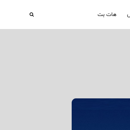
ش
هات بت