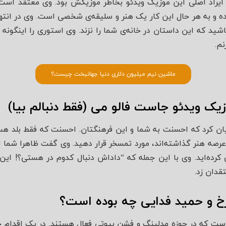
ر، ایراد اصلی این موزیک ویدئو بخاطر موزیکش بود. وی معتقد است 
ده و به هر حال این کار یک هنر و سلیقه‌ی شخصی است. وی در انتها
شید که این داستان در خانه‌ی شما را نزند. وی استوری را اینگونه
نم.
ماشین نیم میلیون دلاری دنیا جهانبخت چیست؟
یک ویدئو جاست فالو می (فقط دنبالم بیا)
 کرد که احسنت به شما و این فرهنگتان. احسنت که فقط بلد هستی
ه عرصه هنر گذاشته‌اند، مورد تمسخر قرار دهید. وی گفت ظاهرا شما زو
 کرده‌اید. وی با این جمله که “داداش دنبال کدوم در هستی؟! این خ
قدان زد.
لرخ و حمید فدایی چه بوده است؟
ا است که در حوزه مدلینگ و فشن بیوتی فعال هستند. در یک اقدام 