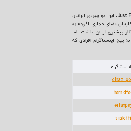
تنها کمتر از یک روز بعد از انتشار اولین مویک ویدئوی الناز گلرخ و حمید فدایی با نام Just Follow Me، این دو چهره‌ی ایرانی،
کاربران فضای مجازی. اگرچه به
ظار بیشتری از آن داشت، اما
به پیج اینستاگرام افرادی که
ینستاگرام
elnaz_go
hamidfa
erfanpa
sijaloffi