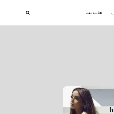
ش
هات بت